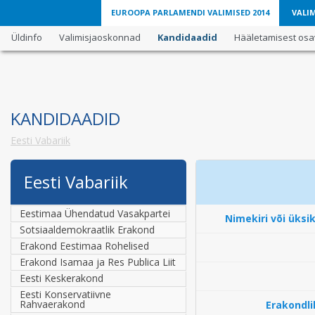
EUROOPA PARLAMENDI VALIMISED 2014
VALIM
Üldinfo
Valimisjaoskonnad
Kandidaadid
Hääletamisest osav
KANDIDAADID
Eesti Vabariik
Eesti Vabariik
Eestimaa Ühendatud Vasakpartei
Nimekiri või üksi
Sotsiaaldemokraatlik Erakond
Erakond Eestimaa Rohelised
Erakond Isamaa ja Res Publica Liit
Eesti Keskerakond
Eesti Konservatiivne
Rahvaerakond
Erakondli