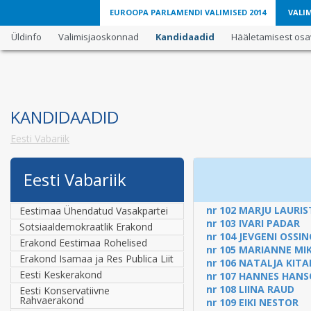
EUROOPA PARLAMENDI VALIMISED 2014
VALIM
Üldinfo
Valimisjaoskonnad
Kandidaadid
Hääletamisest osav
KANDIDAADID
Eesti Vabariik
Eesti Vabariik
nr 102
MARJU LAURIS
Eestimaa Ühendatud Vasakpartei
nr 103
IVARI PADAR
Sotsiaaldemokraatlik Erakond
nr 104
JEVGENI OSSIN
Erakond Eestimaa Rohelised
nr 105
MARIANNE MI
Erakond Isamaa ja Res Publica Liit
nr 106
NATALJA KIT
Eesti Keskerakond
nr 107
HANNES HANS
nr 108
LIINA RAUD
Eesti Konservatiivne
Rahvaerakond
nr 109
EIKI NESTOR