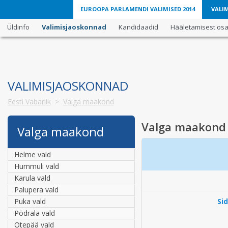
EUROOPA PARLAMENDI VALIMISED 2014
VALIM
Üldinfo
Valimisjaoskonnad
Kandidaadid
Hääletamisest osav
VALIMISJAOSKONNAD
Eesti Vabariik
>
Valga maakond
Valga maakond
Valga maakond
Helme vald
Hummuli vald
Karula vald
Palupera vald
Puka vald
Si
Põdrala vald
Otepää vald