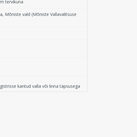
ium tervikuna
a, Mõniste vald (Mõniste Vallavalitsuse
strisse kantud valla või linna täpsusega