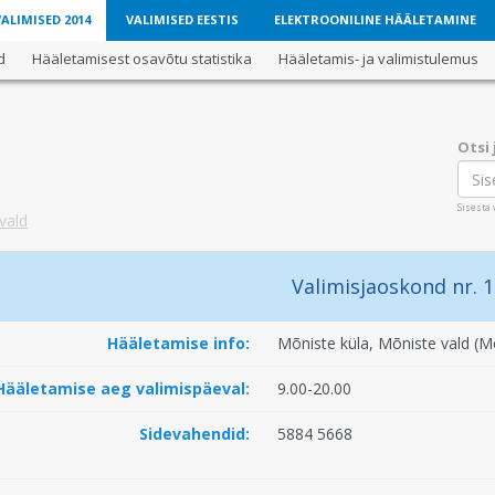
LIMISED 2014
VALIMISED EESTIS
ELEKTROONILINE HÄÄLETAMINE
d
Hääletamisest osavõtu statistika
Hääletamis- ja valimistulemus
Otsi
Sisesta
vald
Valimisjaoskond nr. 1
Hääletamise info:
Mõniste küla, Mõniste vald (M
Hääletamise aeg valimispäeval:
9.00-20.00
Sidevahendid:
5884 5668