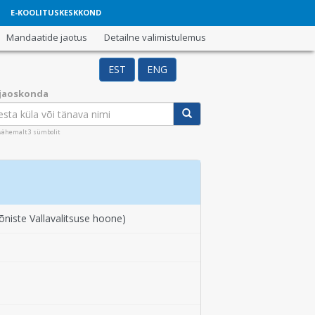
E-KOOLITUSKESKKOND
Mandaatide jaotus
Detailne valimistulemus
EST
ENG
 jaoskonda
 vähemalt 3 sümbolit
õniste Vallavalitsuse hoone)