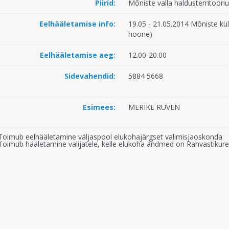
Piirid:
Mõniste valla haldusterritoor
Eelhääletamise info:
19.05 - 21.05.2014 Mõniste kül
hoone)
Eelhääletamise aeg:
12.00-20.00
Sidevahendid:
5884 5668
Esimees:
MERIKE RUVEN
Toimub eelhääletamine väljaspool elukohajärgset valimisjaoskonda
Toimub hääletamine valijatele, kelle elukoha andmed on Rahvastikuregi