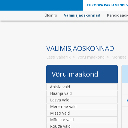
EUROOPA PARLAMENDI VA
Üldinfo
Valimisjaoskonnad
Kandidaadi
VALIMISJAOSKONNAD
Eesti Vabariik
>
Võru maakond
>
Mõniste 
Võru maakond
Antsla vald
Haanja vald
Lasva vald
Meremäe vald
Misso vald
Mõniste vald
Rõuge vald