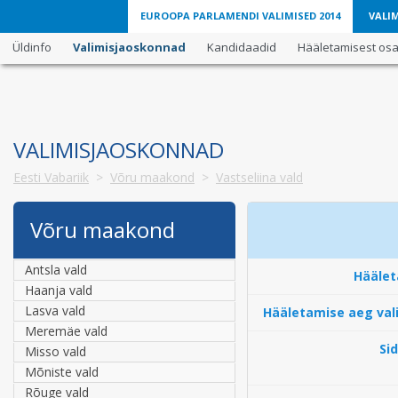
EUROOPA PARLAMENDI VALIMISED 2014
VALIM
Üldinfo
Valimisjaoskonnad
Kandidaadid
Hääletamisest osav
VALIMISJAOSKONNAD
Eesti Vabariik
>
Võru maakond
>
Vastseliina vald
Võru maakond
Antsla vald
Häälet
Haanja vald
Lasva vald
Hääletamise aeg val
Meremäe vald
Si
Misso vald
Mõniste vald
Rõuge vald