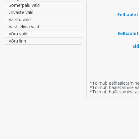
Sõmerpalu vald
Urvaste vald
Eelhäälet
Varstu vald
Vastseliina vald
Eelhääle
Võru vald
Võru linn
Si
*Toimub eelhääletamine 
*Toimub hääletamine vali
*Toimub hääletamine a